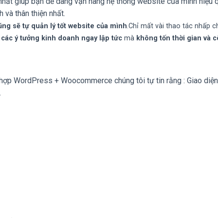
hất giúp bạn dễ dàng vận hàng hệ thống website của mình hiệu q
 và thân thiện nhất.
ng sẽ tự quản lý tốt website của mình
.Chỉ mất vài thao tác nhấp c
 các ý tưởng kinh doanh ngay lập tức
mà
không tốn thời gian và 
 hợp WordPress + Woocommerce chúng tôi tự tin rằng : Giao diện
.