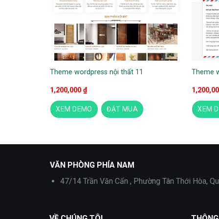
Theme wordpress nội thất 11
Theme w
1,200,000
₫
1,200,0
XEM DEMO
ĐẶT MUA
XEM 
Web thiết kế nhà
VĂN PHÒNG PHÍA NAM
47/14 Trần Văn Cẩn , Phường Tân Thới Hòa, Qu
VỀ CHÚNG TÔI
THÔNG 