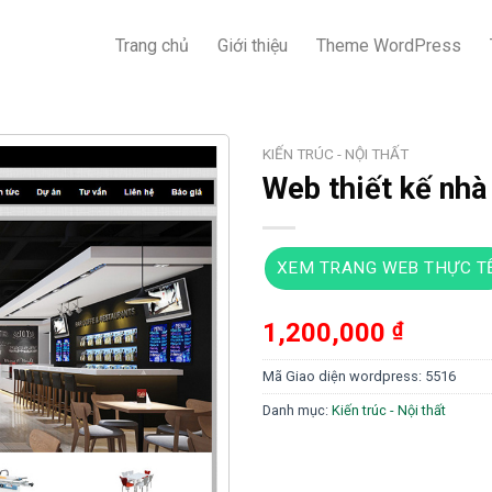
Trang chủ
Giới thiệu
Theme WordPress
KIẾN TRÚC - NỘI THẤT
Web thiết kế nhà
XEM TRANG WEB THỰC T
1,200,000
₫
Mã Giao diện wordpress:
5516
Danh mục:
Kiến trúc - Nội thất