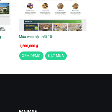
g
Mẫu web nội thất 10
1,200,000
₫
XEM DEMO
ĐẶT MUA
FANPAGE