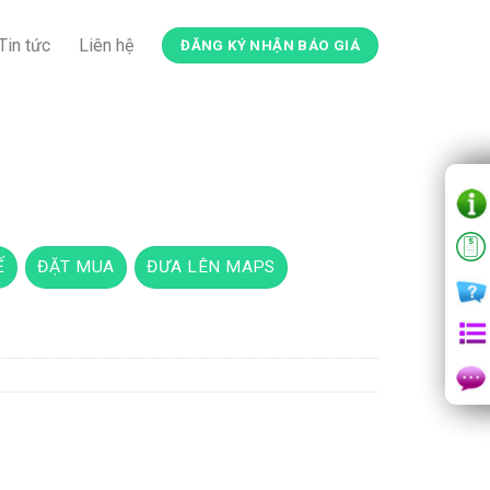
Tin tức
Liên hệ
ĐĂNG KÝ NHẬN BÁO GIÁ
Ế
ĐẶT MUA
ĐƯA LÊN MAPS