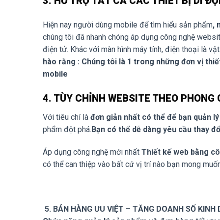
3. HỖ TRỢ TẤT CẢ CÁC THIẾT BỊ DI Đ
Hiện nay người dùng mobile để tìm hiểu sản phẩm
, 
chúng tôi đã nhanh chóng áp dụng công nghệ websit
điện tử. Khác với màn hình máy tính, điện thoại là vậ
hào rằng : Chúng tôi là 1 trong những đơn vị thiế
mobile
4. TÙY CHỈNH WEBSITE THEO PHONG
Với tiêu chí là
đơn giản nhất có thể để bạn quản l
phẩm đột phá.
Bạn có thể dễ dàng yêu cầu thay đ
Áp dụng công nghệ mới nhất
Thiết kế web bằng c
có thể can thiệp vào bất cứ vị trí nào bạn mong muố
5. BÁN HÀNG ƯU VIỆT – TĂNG DOANH SỐ KINH