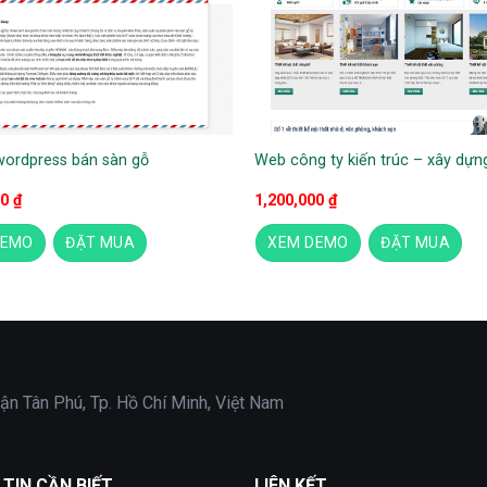
ordpress bán sàn gỗ
Web công ty kiến trúc – xây dựn
00
₫
1,200,000
₫
DEMO
ĐẶT MUA
XEM DEMO
ĐẶT MUA
ận Tân Phú, Tp. Hồ Chí Minh, Việt Nam
TIN CẦN BIẾT
LIÊN KẾT