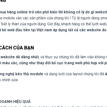
ỘNG
mua hàng online trở nên phổ biến thì không có lý do gì websi
e mobile vào các sản phầm của chúng tôi ! Tỷ lệ người dùng sma
t ‘bất ly thân’ của người dùng. Giờ đây, khách hàng có thể lướt we
t kế web đầu tiên tại Việt nam áp dụng tất cả các website do 
 CÁCH CỦA BẠN
ý website dễ dàng nhất
, và thực sự chúng tôi đã làm việc khôn
ổi màu sắc, cũng như thay đổi bố cục trang web phù hợp với 
ông nghệ kéo thả module
và dạng lưới của layout chúng tôi đã
á
n chỉnh sửa
 DOANH HIỆU QUẢ