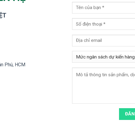
ỆT
Tân Phú, HCM