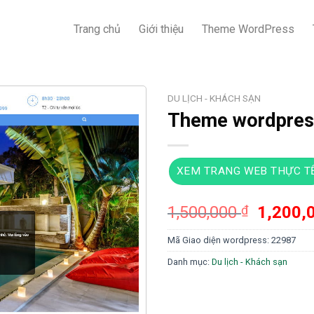
Trang chủ
Giới thiệu
Theme WordPress
DU LỊCH - KHÁCH SẠN
Theme wordpress
XEM TRANG WEB THỰC T
Giá
1,500,000
₫
1,200,
gốc
Mã Giao diện wordpress:
22987
là:
1,500,0
Danh mục:
Du lịch - Khách sạn