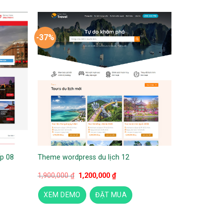
-37%
p 08
Theme wordpress du lịch 12
Giá
Giá
1,900,000
₫
1,200,000
₫
gốc
hiện
là:
tại
XEM DEMO
ĐẶT MUA
1,900,000 ₫.
là:
1,200,000 ₫.