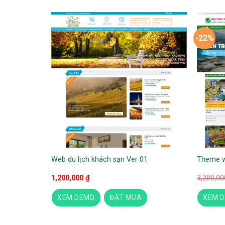
-22%
ịch
Web du lịch khách sạn Ver 01
Theme w
1,200,000
₫
3,200,0
XEM DEMO
ĐẶT MUA
XEM 