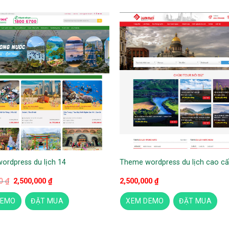
ordpress du lịch 14
Theme wordpress du lịch cao cấ
Giá
Giá
00
₫
2,500,000
₫
2,500,000
₫
gốc
hiện
là:
tại
DEMO
ĐẶT MUA
XEM DEMO
ĐẶT MUA
3,200,000 ₫.
là:
2,500,000 ₫.