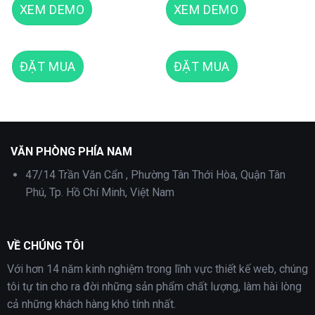
XEM DEMO
XEM DEMO
ĐẶT MUA
ĐẶT MUA
Theme wordpress du lịch giống ivivu
VĂN PHÒNG PHÍA NAM
47/14 Trần Văn Cẩn , Phường Tân Thới Hòa, Quận Tân
Phú, Tp. Hồ Chí Minh, Việt Nam
VỀ CHÚNG TÔI
Với hơn 14 năm kinh nghiệm trong lĩnh vực thiết kế web, chúng
tôi tự tin cho ra đời những sản phẩm chất lượng, làm hài lòng
cả những khách hàng khó tính nhất.