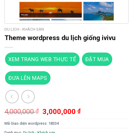
DU LỊCH - KHÁCH SẠN
Theme wordpress du lịch giống ivivu
XEM TRANG WEB THỰC TẾ
ĐẶT MUA
ĐƯA LÊN MAPS
Giá
Giá
4,000,000
₫
3,000,000
₫
gốc
hiện
Mã Giao diện wordpress:
18334
là:
tại
4,000,000 ₫.
là:
Danh mục:
Du lịch - Khách sạn