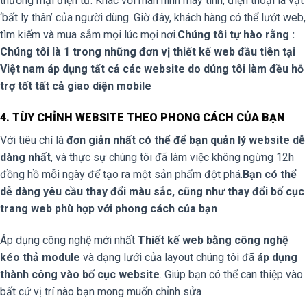
thương mại điện tử. Khác với màn hình máy tính, điện thoại là vật
‘bất ly thân’ của người dùng. Giờ đây, khách hàng có thể lướt web,
tìm kiếm và mua sắm mọi lúc mọi nơi.
Chúng tôi tự hào rằng :
Chúng tôi là 1 trong những đơn vị thiết kế web đầu tiên tại
Việt nam áp dụng tất cả các website do dúng tôi làm đều hỗ
trợ tốt tất cả giao diện mobile
4. TÙY CHỈNH WEBSITE THEO PHONG CÁCH CỦA BẠN
Với tiêu chí là
đơn giản nhất có thể để bạn quản lý website dễ
dàng nhất
, và thực sự chúng tôi đã làm việc không ngừng 12h
đồng hồ mỗi ngày để tạo ra một sản phẩm đột phá.
Bạn có thể
dễ dàng yêu cầu thay đổi màu sắc, cũng như thay đổi bố cục
trang web phù hợp với phong cách của bạn
Áp dụng công nghệ mới nhất
Thiết kế web bằng công nghệ
kéo thả module
và dạng lưới của layout chúng tôi đã
áp dụng
thành công vào bố cục website
. Giúp bạn có thể can thiệp vào
bất cứ vị trí nào bạn mong muốn chỉnh sửa