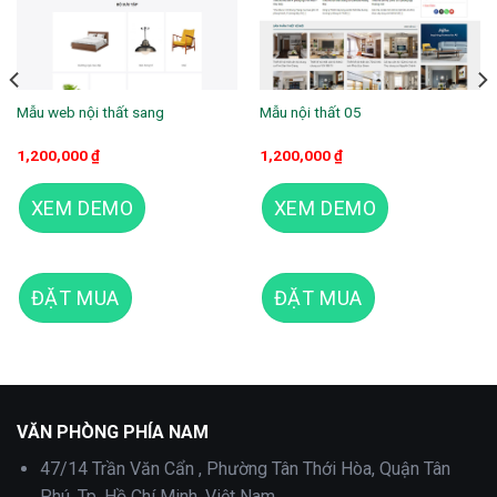
Mẫu web nội thất sang
Mẫu nội thất 05
1,200,000
₫
1,200,000
₫
XEM DEMO
XEM DEMO
ĐẶT MUA
ĐẶT MUA
Mẫu web nội thất 03
VĂN PHÒNG PHÍA NAM
47/14 Trần Văn Cẩn , Phường Tân Thới Hòa, Quận Tân
Phú, Tp. Hồ Chí Minh, Việt Nam