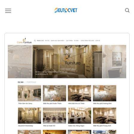
Bỏ
qua
nội
dung