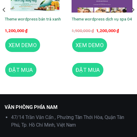
Theme wordpress bán trà xanh
Theme wordpress dịch vụ spa 04
Giá
Giá
1,200,000
₫
1,900,000
₫
1,200,000
₫
gốc
hiện
là:
tại
1,900,000 ₫.
là:
XEM DEMO
XEM DEMO
1,200,000
ĐẶT MUA
ĐẶT MUA
Theme wordpress spa 06
VĂN PHÒNG PHÍA NAM
47/14 Trần Văn Cẩn , Phường Tân Thới Hòa, Quận Tân
Phú, Tp. Hồ Chí Minh, Việt Nam