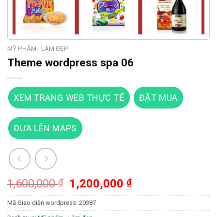
MỸ PHẨM - LÀM ĐẸP
Theme wordpress spa 06
XEM TRANG WEB THỰC TẾ
ĐẶT MUA
ĐƯA LÊN MAPS
Giá
Giá
1,600,000
₫
1,200,000
₫
gốc
hiện
Mã Giao diện wordpress:
20387
là:
tại