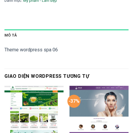
1,600,000 ₫.
là:
Danh mục:
Mỹ phẩm - Làm đẹp
1,200,000 ₫.
MÔ TẢ
Theme wordpress spa 06
GIAO DIỆN WORDPRESS TƯƠNG TỰ
-37%