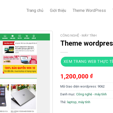
Trang chủ
Giới thiệu
Theme WordPress
CÔNG NGHỆ - MÁY TÍNH
Theme wordpress
XEM TRANG WEB THỰC T
1,200,000
₫
Mã Giao diện wordpress:
9062
Danh mục:
Công nghệ - máy tính
Thẻ:
laptop
,
máy tính