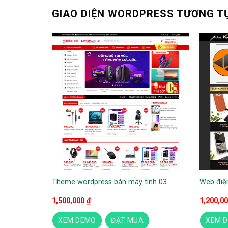
GIAO DIỆN WORDPRESS TƯƠNG T
Theme wordpress bán máy tính 03
Web điện
1,500,000
₫
1,200,0
XEM DEMO
ĐẶT MUA
XEM 