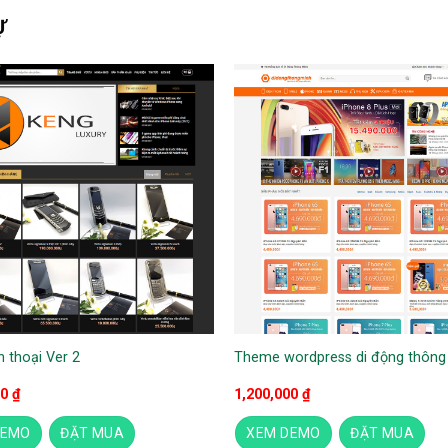
Ự
 thoại Ver 2
Theme wordpress di động thông
00
₫
1,200,000
₫
DEMO
ĐẶT MUA
XEM DEMO
ĐẶT MUA