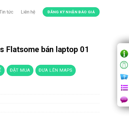
Tin tức
Liên hệ
ĐĂNG KÝ NHẬN BÁO GIÁ
 Flatsome bán laptop 01
Ế
ĐẶT MUA
ĐƯA LÊN MAPS