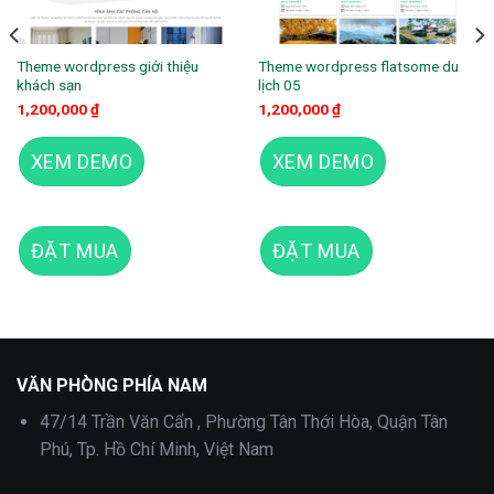
Theme wordpress giới thiệu
Theme wordpress flatsome du
khách sạn
lịch 05
1,200,000
₫
1,200,000
₫
XEM DEMO
XEM DEMO
ĐẶT MUA
ĐẶT MUA
Theme wordpress du lịch 21
VĂN PHÒNG PHÍA NAM
47/14 Trần Văn Cẩn , Phường Tân Thới Hòa, Quận Tân
Phú, Tp. Hồ Chí Minh, Việt Nam