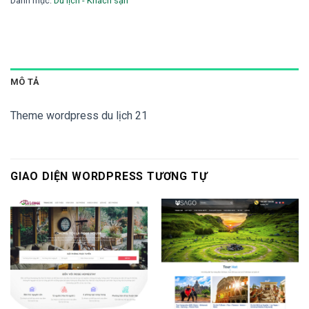
1,500,000 ₫.
là:
Danh mục:
Du lịch - Khách sạn
1,200,000 ₫.
MÔ TẢ
Theme wordpress du lịch 21
GIAO DIỆN WORDPRESS TƯƠNG TỰ