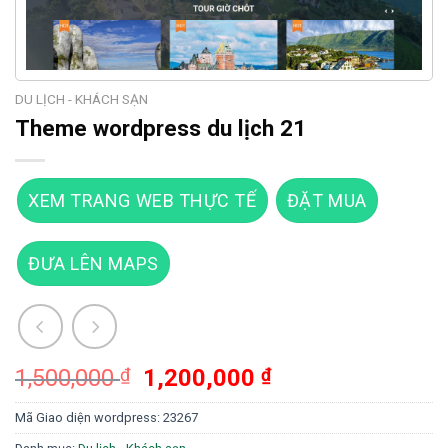
DU LỊCH - KHÁCH SẠN
Theme wordpress du lịch 21
XEM TRANG WEB THỰC TẾ
ĐẶT MUA
ĐƯA LÊN MAPS
Giá
Giá
1,500,000
₫
1,200,000
₫
gốc
hiện
Mã Giao diện wordpress:
23267
là:
tại