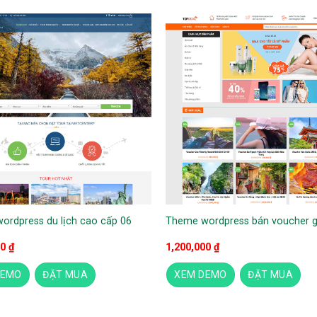
ordpress du lịch cao cấp 06
Theme wordpress bán voucher g
00
₫
1,200,000
₫
DEMO
ĐẶT MUA
XEM DEMO
ĐẶT MUA