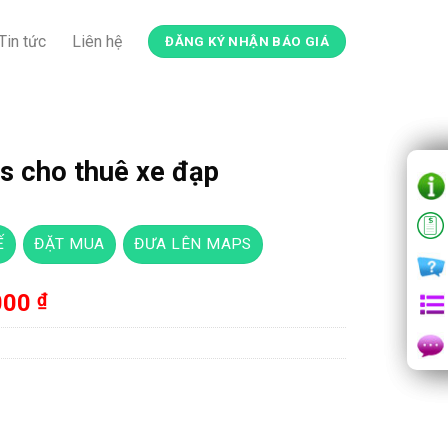
Tin tức
Liên hệ
ĐĂNG KÝ NHẬN BÁO GIÁ
 cho thuê xe đạp
Ế
ĐẶT MUA
ĐƯA LÊN MAPS
Giá
000
₫
hiện
tại
00 ₫.
là:
1,200,000 ₫.