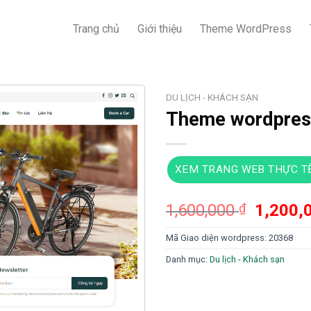
Trang chủ
Giới thiệu
Theme WordPress
DU LỊCH - KHÁCH SẠN
Theme wordpress
XEM TRANG WEB THỰC T
Giá
1,600,000
₫
1,200,
gốc
Mã Giao diện wordpress:
20368
là:
1,600,0
Danh mục:
Du lịch - Khách sạn