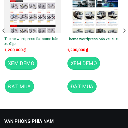
Theme wordpress flatsome bán
Theme wordpress bán xe Isuzu
xe đạp
1,200,000
₫
1,200,000
₫
XEM DEMO
XEM DEMO
00 ₫.
ĐẶT MUA
ĐẶT MUA
Theme wordpress bán xe honda
VĂN PHÒNG PHÍA NAM