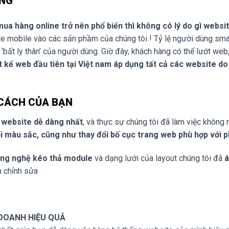
ỘNG
mua hàng online trở nên phổ biến thì không có lý do gì websi
e mobile vào các sản phầm của chúng tôi ! Tỷ lệ người dùng sma
t ‘bất ly thân’ của người dùng. Giờ đây, khách hàng có thể lướt we
t kế web đầu tiên tại Việt nam áp dụng tất cả các website do 
 CÁCH CỦA BẠN
ý website dễ dàng nhất
, và thực sự chúng tôi đã làm việc khôn
ổi màu sắc, cũng như thay đổi bố cục trang web phù hợp với 
ông nghệ kéo thả module
và dạng lưới của layout chúng tôi đã
á
n chỉnh sửa
 DOANH HIỆU QUẢ