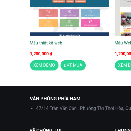
Mẫu thiết kế web
Mẫu Web
1,200,000
₫
1,200,0
XEM DEMO
ĐẶT MUA
XEM 
Mẫu Website thu âm
VĂN PHÒNG PHÍA NAM
47/14 Trần Văn Cẩn , Phường Tân Thới Hòa, Qu
VỀ CHÚNG TÔI
THÔNG 