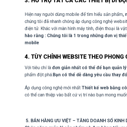
3. HỖ TRỢ TẤT CẢ CÁC THIẾT BỊ DI Đ
Hiện nay người dùng mobile để tìm hiểu sản phẩm
, 
chúng tôi đã nhanh chóng áp dụng công nghệ websit
điện tử. Khác với màn hình máy tính, điện thoại là vậ
hào rằng : Chúng tôi là 1 trong những đơn vị thiế
mobile
4. TÙY CHỈNH WEBSITE THEO PHONG
Với tiêu chí là
đơn giản nhất có thể để bạn quản l
phẩm đột phá.
Bạn có thể dễ dàng yêu cầu thay đ
Áp dụng công nghệ mới nhất
Thiết kế web bằng c
có thể can thiệp vào bất cứ vị trí nào bạn mong muố
5. BÁN HÀNG ƯU VIỆT – TĂNG DOANH SỐ KINH