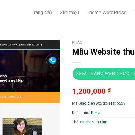
Trang chủ
Giới thiệu
Theme WordPress
KHÁC
Mẫu Website th
XEM TRANG WEB THỰC T
1,200,000
₫
Mã Giao diện wordpress:
5555
Danh mục:
Khác
Thẻ:
ca nhạc
,
thu âm