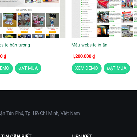
site bán tượng
Mẫu website in ấn
00
₫
1,200,000
₫
DEMO
ĐẶT MUA
XEM DEMO
ĐẶT MUA
ận Tân Phú, Tp. Hồ Chí Minh, Việt Nam
TIN CẦN BIẾT
LIÊN KẾT