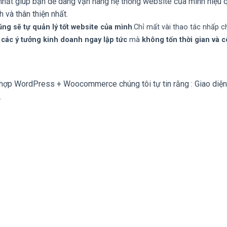
hất giúp bạn dễ dàng vận hàng hệ thống website của mình hiệu q
 và thân thiện nhất.
ng sẽ tự quản lý tốt website của mình
.Chỉ mất vài thao tác nhấp c
 các ý tưởng kinh doanh ngay lập tức
mà
không tốn thời gian và 
 hợp WordPress + Woocommerce chúng tôi tự tin rằng : Giao diện
.