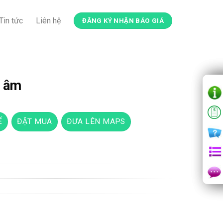
Tin tức
Liên hệ
ĐĂNG KÝ NHẬN BÁO GIÁ
u âm
Ế
ĐẶT MUA
ĐƯA LÊN MAPS